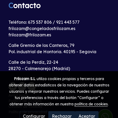
C
ontacto
Teléfono:
675 537 806
/
921 443 577
frilozam@congeladosfrilozam.es
frilozam@frilozam.es
Calle Gremio de los Canteros, 79
Pol. industrial de Hontoria. 40195 - Segovia
Calle de la Perdiz, 22-24
28270 - Colmenarejo (Madrid)
Frilozam S.L
utiliza cookies propias y terceros para
obtener datos estadísticos de la navegación de nuestros
usuarios y mejorar nuestros servicios. Puedes configurar
Aviso legal
tus preferencias a través del botón “Configurar” o
Política de cookies
obtener más información en nuestra
política de cookies
.
Gestión de cookies
Política de privacidad
Configurar
Rechazar
Aceptar