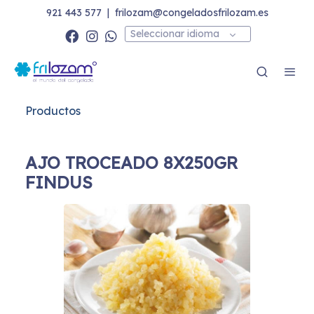
921 443 577
|
frilozam@congeladosfrilozam.es
Seleccionar idioma
Productos
AJO TROCEADO 8X250GR
FINDUS