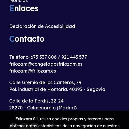
Noticias
E
nlaces
Declaración de Accesibilidad
C
ontacto
Teléfono:
675 537 806
/
921 443 577
frilozam@congeladosfrilozam.es
frilozam@frilozam.es
Calle Gremio de los Canteros, 79
Pol. industrial de Hontoria. 40195 - Segovia
Calle de la Perdiz, 22-24
28270 - Colmenarejo (Madrid)
Frilozam S.L
utiliza cookies propias y terceros para
obtener datos estadísticos de la navegación de nuestros