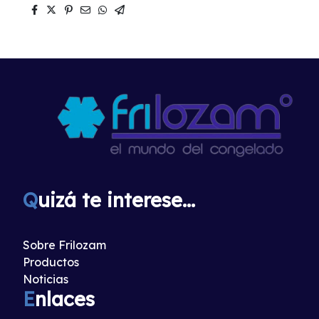
Q
uizá te interese...
Sobre Frilozam
Productos
Noticias
E
nlaces