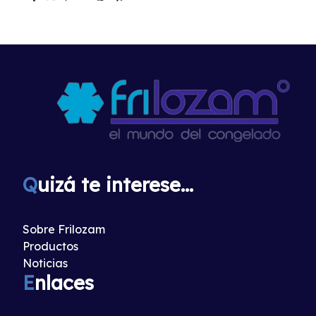
Q
uizá te interese...
Sobre Frilozam
Productos
Noticias
E
nlaces