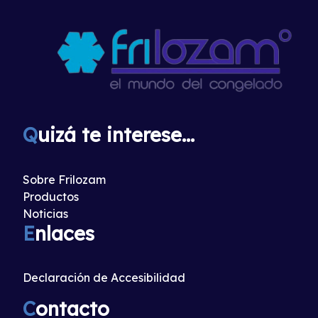
Q
uizá te interese...
Sobre Frilozam
Productos
Noticias
E
nlaces
Declaración de Accesibilidad
C
ontacto