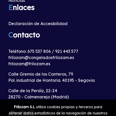
Noticias
E
nlaces
Declaración de Accesibilidad
C
ontacto
Teléfono:
675 537 806
/
921 443 577
frilozam@congeladosfrilozam.es
frilozam@frilozam.es
Calle Gremio de los Canteros, 79
Pol. industrial de Hontoria. 40195 - Segovia
Calle de la Perdiz, 22-24
28270 - Colmenarejo (Madrid)
Frilozam S.L
utiliza cookies propias y terceros para
obtener datos estadísticos de la navegación de nuestros