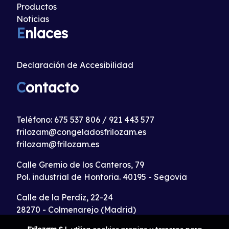
Productos
Noticias
E
nlaces
Declaración de Accesibilidad
C
ontacto
Teléfono:
675 537 806
/
921 443 577
frilozam@congeladosfrilozam.es
frilozam@frilozam.es
Calle Gremio de los Canteros, 79
Pol. industrial de Hontoria. 40195 - Segovia
Calle de la Perdiz, 22-24
28270 - Colmenarejo (Madrid)