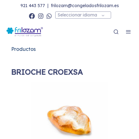
921 443 577
|
frilozam@congeladosfrilozam.es
Seleccionar idioma
Productos
BRIOCHE CROEXSA