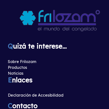
Q
uizá te interese...
Sobre Frilozam
Productos
Noticias
E
nlaces
Declaración de Accesibilidad
C
ontacto