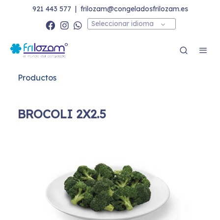
921 443 577
|
frilozam@congeladosfrilozam.es
Seleccionar idioma
Productos
BROCOLI 2X2.5