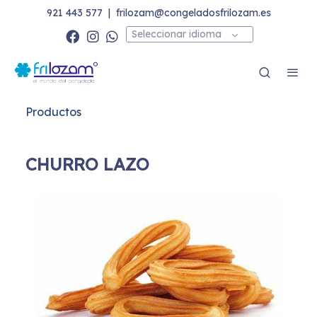
921 443 577
|
frilozam@congeladosfrilozam.es
Seleccionar idioma
Productos
CHURRO LAZO