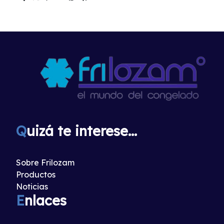
Q
uizá te interese...
Sobre Frilozam
Productos
Noticias
E
nlaces