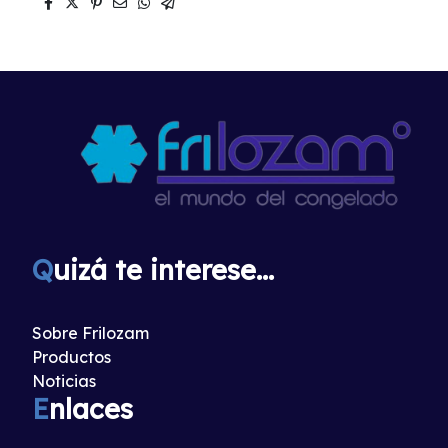
Q
uizá te interese...
Sobre Frilozam
Productos
Noticias
E
nlaces