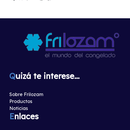
Q
uizá te interese...
Sobre Frilozam
Productos
Noticias
E
nlaces