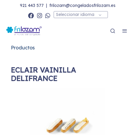
921 443 577
|
frilozam@congeladosfrilozam.es
Seleccionar idioma
Productos
ECLAIR VAINILLA
DELIFRANCE