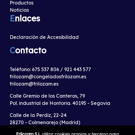
Productos
Noticias
E
nlaces
Declaración de Accesibilidad
C
ontacto
Teléfono:
675 537 806
/
921 443 577
frilozam@congeladosfrilozam.es
frilozam@frilozam.es
Calle Gremio de los Canteros, 79
Pol. industrial de Hontoria. 40195 - Segovia
Calle de la Perdiz, 22-24
28270 - Colmenarejo (Madrid)
Frilozam S.L
utiliza cookies propias y terceros para