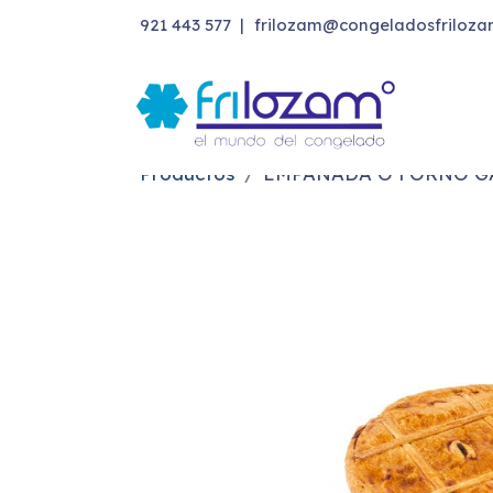
921 443 577
|
frilozam@congeladosfriloza
Productos
EMPANADA O FORNO G