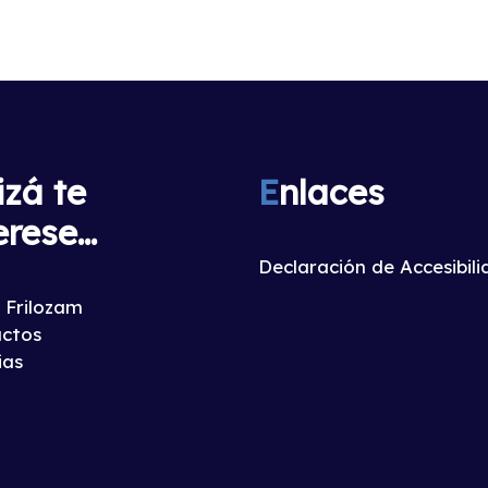
izá te
E
nlaces
erese...
Declaración de Accesibil
 Frilozam
ctos
ias