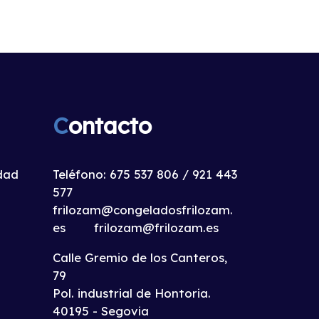
C
ontacto
idad
Teléfono:
675 537 806
/
921 443
577
frilozam@congeladosfrilozam.
es
frilozam@frilozam.es
Calle Gremio de los Canteros,
79
Pol. industrial de Hontoria.
40195 - Segovia