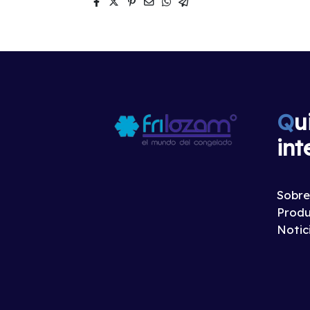
Q
u
int
Sobre
Produ
Notic