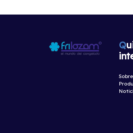
Q
u
int
Sobre
Produ
Notic