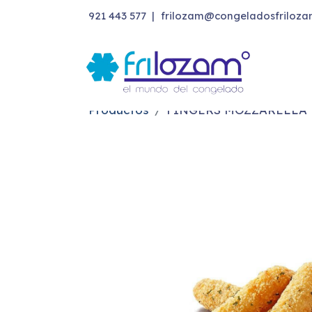
921 443 577
|
frilozam@congeladosfriloza
Productos
FINGERS MOZZARELLA