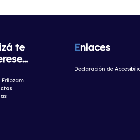
izá te
E
nlaces
erese...
Declaración de Accesibil
 Frilozam
ctos
ias