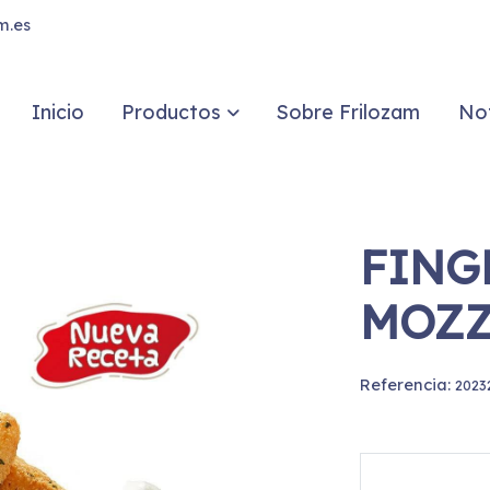
m.es
Inicio
Productos
Sobre Frilozam
Not
FING
MOZZ
Referencia:
2023