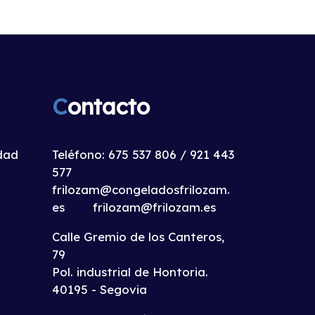
C
ontacto
idad
Teléfono:
675 537 806
/
921 443
577
frilozam@congeladosfrilozam.
es
frilozam@frilozam.es
Calle Gremio de los Canteros,
79
Pol. industrial de Hontoria.
40195 - Segovia