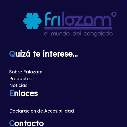
Q
uizá te interese...
Sobre Frilozam
Productos
Noticias
E
nlaces
Declaración de Accesibilidad
C
ontacto