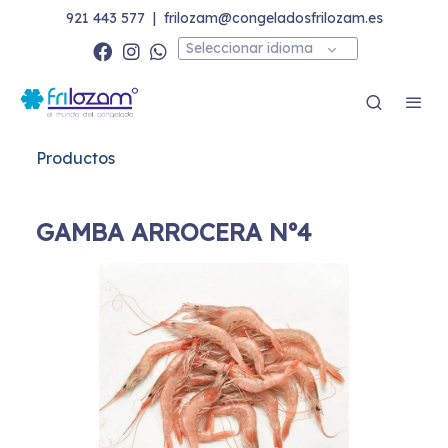
921 443 577
|
frilozam@congeladosfrilozam.es
Seleccionar idioma
Productos
GAMBA ARROCERA Nº4