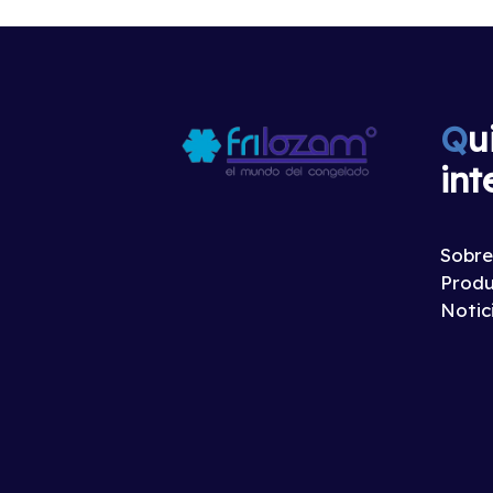
Q
u
int
Sobre
Produ
Notic