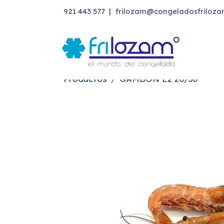
921 443 577
|
frilozam@congeladosfriloza
Productos
GAMBON L2 20/30