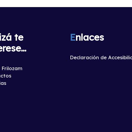
izá te
E
nlaces
erese...
Declaración de Accesibil
 Frilozam
ctos
ias