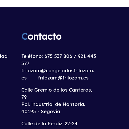
C
ontacto
idad
Teléfono:
675 537 806
/
921 443
577
frilozam@congeladosfrilozam.
es
frilozam@frilozam.es
Calle Gremio de los Canteros,
79
Pol. industrial de Hontoria.
40195 - Segovia
Calle de la Perdiz, 22-24