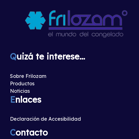
Q
uizá te interese...
Sobre Frilozam
Productos
Noticias
E
nlaces
Declaración de Accesibilidad
C
ontacto