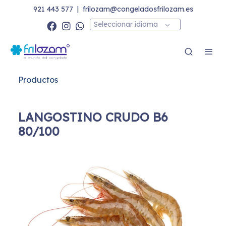
921 443 577
|
frilozam@congeladosfrilozam.es
Seleccionar idioma
Productos
LANGOSTINO CRUDO B6
80/100