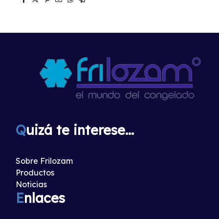
Q
uizá te interese...
Sobre Frilozam
Productos
Noticias
E
nlaces