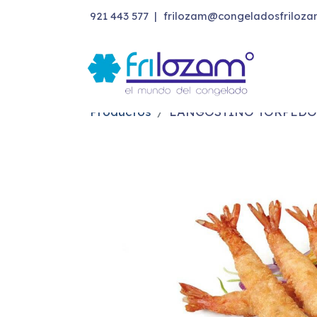
921 443 577
|
frilozam@congeladosfriloza
Productos
LANGOSTINO TORPEDO