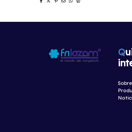
Q
u
int
Sobre
Produ
Notic