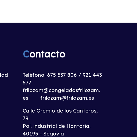
C
ontacto
idad
Teléfono:
675 537 806
/
921 443
577
frilozam@congeladosfrilozam.
es
frilozam@frilozam.es
Calle Gremio de los Canteros,
79
Pol. industrial de Hontoria.
40195 - Segovia