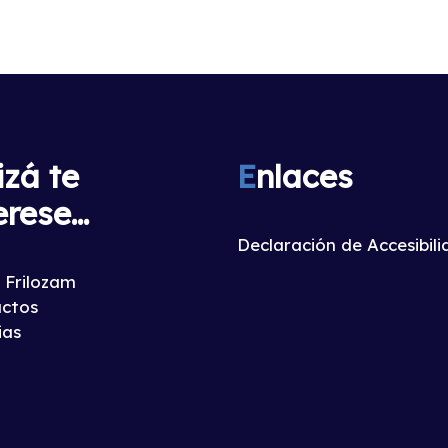
izá te
E
nlaces
erese...
Declaración de Accesibil
 Frilozam
ctos
ias