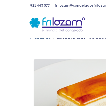
921 443 577
|
frilozam@congeladosfriloza
Productos
LINGOTE SAN MARCOS (