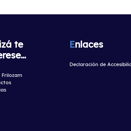
izá te
E
nlaces
erese...
Declaración de Accesibil
 Frilozam
ctos
ias