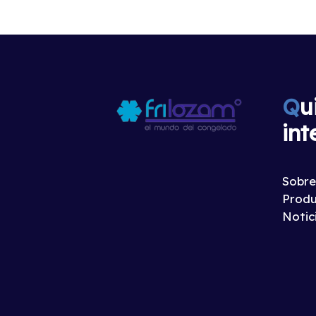
Q
u
int
Sobre
Produ
Notic