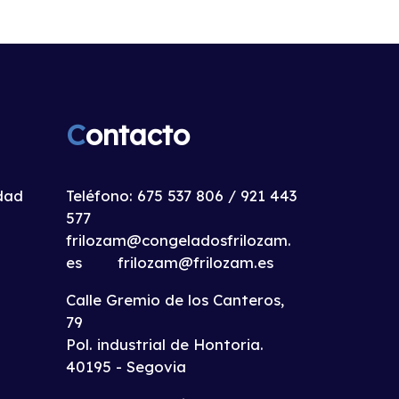
C
ontacto
idad
Teléfono:
675 537 806
/
921 443
577
frilozam@congeladosfrilozam.
es
frilozam@frilozam.es
Calle Gremio de los Canteros,
79
Pol. industrial de Hontoria.
40195 - Segovia