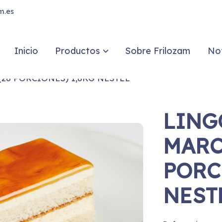
m.es
Inicio
Productos
Sobre Frilozam
Not
28 PORCIONES) 1,8KG NESTLE
LING
MARC
PORC
NEST