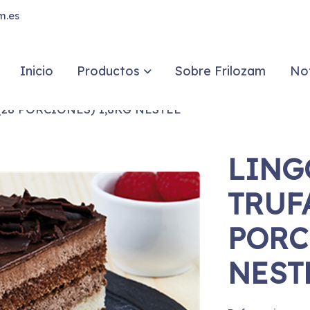
m.es
Inicio
Productos
Sobre Frilozam
Not
(28 PORCIONES) 1,8KG NESTLE
LING
TRUFA
PORC
NEST