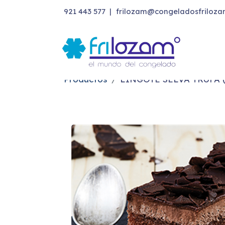
921 443 577
|
frilozam@congeladosfriloza
Productos
LINGOTE SELVA TRUFA 