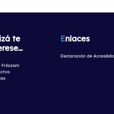
izá te
E
nlaces
erese...
Declaración de Accesibil
 Frilozam
ctos
ias