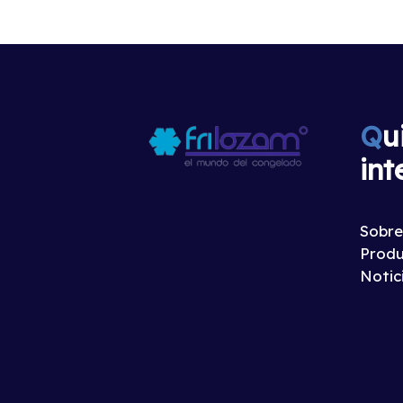
Q
u
int
Sobre
Produ
Notic