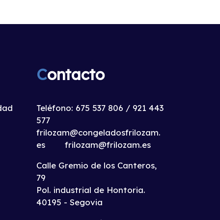
C
ontacto
idad
Teléfono:
675 537 806
/
921 443
577
frilozam@congeladosfrilozam.
es
frilozam@frilozam.es
Calle Gremio de los Canteros,
79
Pol. industrial de Hontoria.
40195 - Segovia