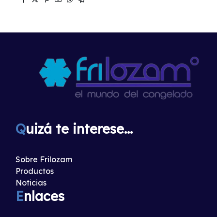
Q
uizá te interese...
Sobre Frilozam
Productos
Noticias
E
nlaces