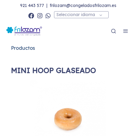
921 443 577
|
frilozam@congeladosfrilozam.es
Seleccionar idioma
Productos
MINI HOOP GLASEADO