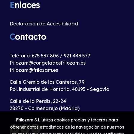
E
nlaces
Declaración de Accesibilidad
C
ontacto
Teléfono:
675 537 806
/
921 443 577
frilozam@congeladosfrilozam.es
frilozam@frilozam.es
Calle Gremio de los Canteros, 79
Pol. industrial de Hontoria. 40195 - Segovia
Calle de la Perdiz, 22-24
28270 - Colmenarejo (Madrid)
Frilozam S.L
utiliza cookies propias y terceros para
obtener datos estadísticos de la navegación de nuestros