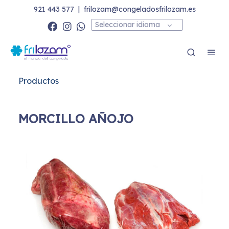
921 443 577
|
frilozam@congeladosfrilozam.es
Seleccionar idioma
Productos
MORCILLO AÑOJO