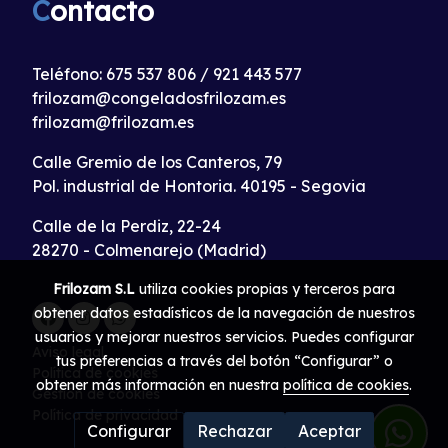
C
ontacto
Teléfono:
675 537 806
/
921 443 577
frilozam@congeladosfrilozam.es
frilozam@frilozam.es
Calle Gremio de los Canteros, 79
Pol. industrial de Hontoria. 40195 - Segovia
Calle de la Perdiz, 22-24
28270 - Colmenarejo (Madrid)
Frilozam S.L
utiliza cookies propias y terceros para
obtener datos estadísticos de la navegación de nuestros
usuarios y mejorar nuestros servicios. Puedes configurar
Aviso legal
tus preferencias a través del botón “Configurar” o
Política de cookies
obtener más información en nuestra
política de cookies
.
Gestión de cookies
Política de privacidad
Configurar
Rechazar
Aceptar