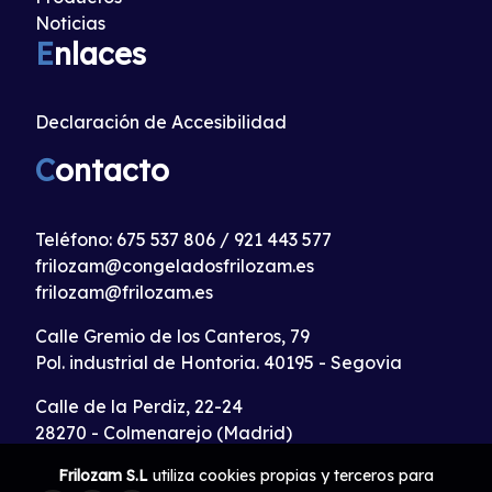
Noticias
E
nlaces
Declaración de Accesibilidad
C
ontacto
Teléfono:
675 537 806
/
921 443 577
frilozam@congeladosfrilozam.es
frilozam@frilozam.es
Calle Gremio de los Canteros, 79
Pol. industrial de Hontoria. 40195 - Segovia
Calle de la Perdiz, 22-24
28270 - Colmenarejo (Madrid)
Frilozam S.L
utiliza cookies propias y terceros para