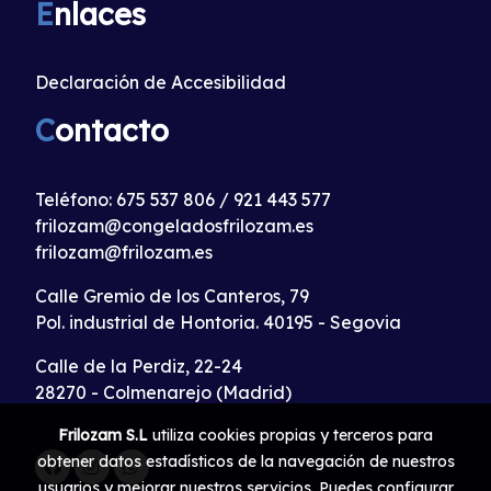
E
nlaces
Declaración de Accesibilidad
C
ontacto
Teléfono:
675 537 806
/
921 443 577
frilozam@congeladosfrilozam.es
frilozam@frilozam.es
Calle Gremio de los Canteros, 79
Pol. industrial de Hontoria. 40195 - Segovia
Calle de la Perdiz, 22-24
28270 - Colmenarejo (Madrid)
Frilozam S.L
utiliza cookies propias y terceros para
obtener datos estadísticos de la navegación de nuestros
usuarios y mejorar nuestros servicios. Puedes configurar