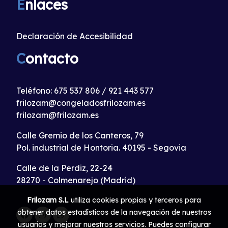
E
nlaces
Declaración de Accesibilidad
C
ontacto
Teléfono:
675 537 806
/
921 443 577
frilozam@congeladosfrilozam.es
frilozam@frilozam.es
Calle Gremio de los Canteros, 79
Pol. industrial de Hontoria. 40195 - Segovia
Calle de la Perdiz, 22-24
28270 - Colmenarejo (Madrid)
Frilozam S.L
utiliza cookies propias y terceros para
obtener datos estadísticos de la navegación de nuestros
usuarios y mejorar nuestros servicios. Puedes configurar