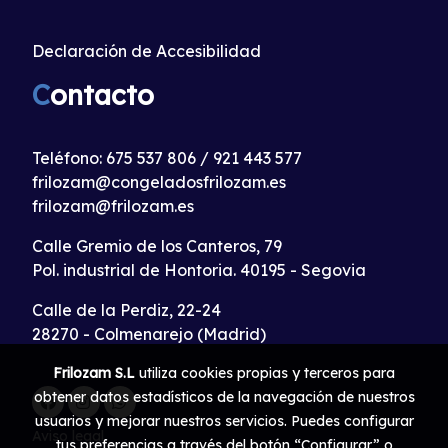
Declaración de Accesibilidad
C
ontacto
Teléfono:
675 537 806
/
921 443 577
frilozam@congeladosfrilozam.es
frilozam@frilozam.es
Calle Gremio de los Canteros, 79
Pol. industrial de Hontoria. 40195 - Segovia
Calle de la Perdiz, 22-24
28270 - Colmenarejo (Madrid)
Frilozam S.L
utiliza cookies propias y terceros para
obtener datos estadísticos de la navegación de nuestros
usuarios y mejorar nuestros servicios. Puedes configurar
Aviso legal
tus preferencias a través del botón “Configurar” o