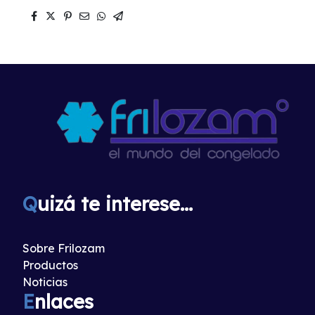
Q
uizá te interese...
Sobre Frilozam
Productos
Noticias
E
nlaces