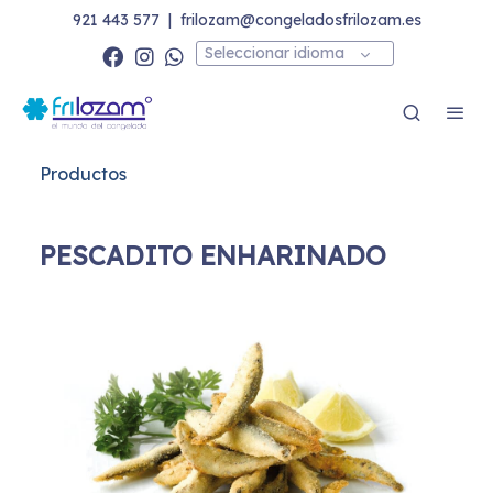
921 443 577
|
frilozam@congeladosfrilozam.es
Seleccionar idioma
Productos
PESCADITO ENHARINADO