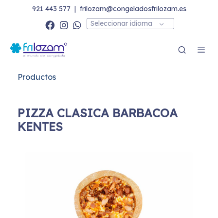
921 443 577
|
frilozam@congeladosfrilozam.es
Seleccionar idioma
Productos
PIZZA CLASICA BARBACOA
KENTES