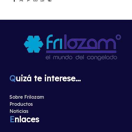
Q
uizá te interese...
Sobre Frilozam
Productos
Noticias
E
nlaces