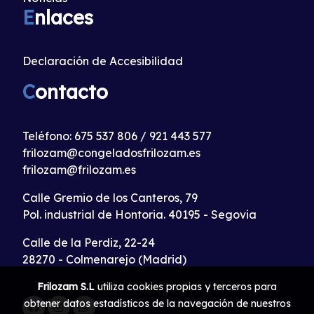
E
nlaces
Declaración de Accesibilidad
C
ontacto
Teléfono:
675 537 806
/
921 443 577
frilozam@congeladosfrilozam.es
frilozam@frilozam.es
Calle Gremio de los Canteros, 79
Pol. industrial de Hontoria. 40195 - Segovia
Calle de la Perdiz, 22-24
28270 - Colmenarejo (Madrid)
Frilozam S.L
utiliza cookies propias y terceros para
obtener datos estadísticos de la navegación de nuestros