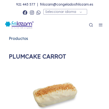
921 443 577
|
frilozam@congeladosfrilozam.es
Seleccionar idioma
Productos
PLUMCAKE CARROT