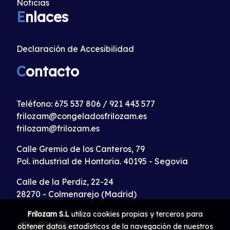
Noticias
E
nlaces
Declaración de Accesibilidad
C
ontacto
Teléfono:
675 537 806
/
921 443 577
frilozam@congeladosfrilozam.es
frilozam@frilozam.es
Calle Gremio de los Canteros, 79
Pol. industrial de Hontoria. 40195 - Segovia
Calle de la Perdiz, 22-24
28270 - Colmenarejo (Madrid)
Frilozam S.L
utiliza cookies propias y terceros para
obtener datos estadísticos de la navegación de nuestros