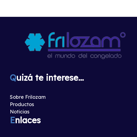
Q
uizá te interese...
Sobre Frilozam
Productos
Noticias
E
nlaces