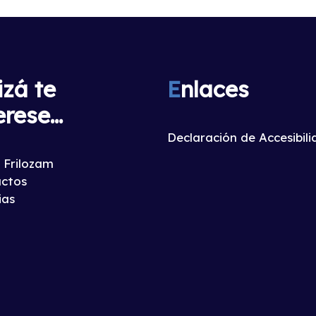
izá te
E
nlaces
erese...
Declaración de Accesibil
 Frilozam
ctos
ias