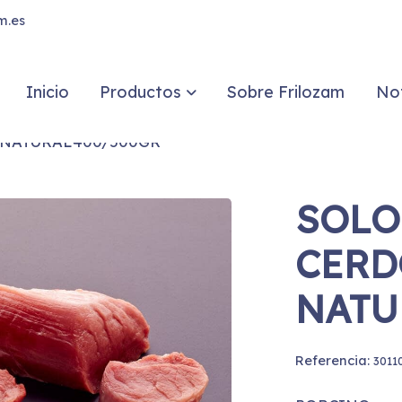
m.es
Inicio
Productos
Sobre Frilozam
Not
 NATURAL400/500GR
SOLO
CERD
NATU
Referencia:
3011