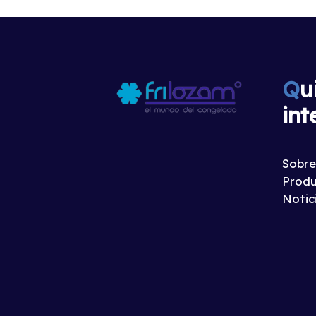
Q
u
int
Sobre
Produ
Notic