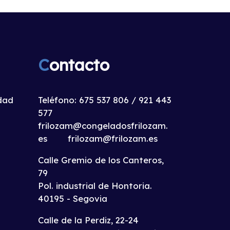
C
ontacto
idad
Teléfono:
675 537 806
/
921 443
577
frilozam@congeladosfrilozam.
es
frilozam@frilozam.es
Calle Gremio de los Canteros,
79
Pol. industrial de Hontoria.
40195 - Segovia
Calle de la Perdiz, 22-24