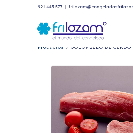
921 443 577
|
frilozam@congeladosfriloza
Productos
SOLOMILLO DE CERDO