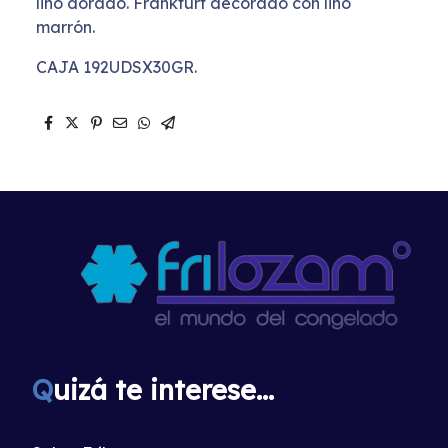
lino dorado. Frankfurt decorado con lino
marrón.
CAJA 192UDSX30GR.
Q
uizá te interese...