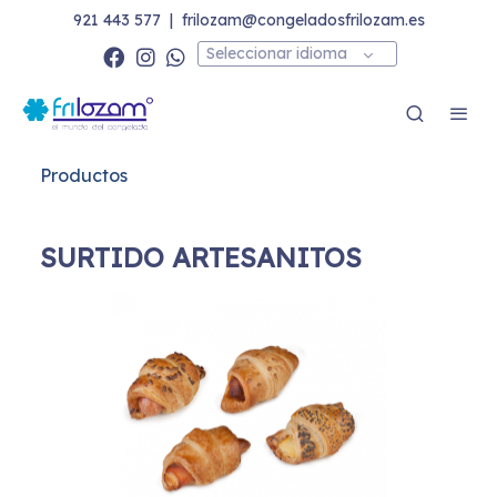
921 443 577
|
frilozam@congeladosfrilozam.es
Seleccionar idioma
Productos
SURTIDO ARTESANITOS