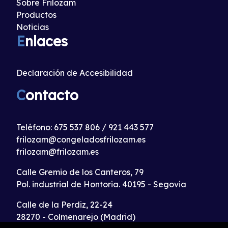
Sobre Frilozam
Productos
Noticias
E
nlaces
Declaración de Accesibilidad
C
ontacto
Teléfono:
675 537 806
/
921 443 577
frilozam@congeladosfrilozam.es
frilozam@frilozam.es
Calle Gremio de los Canteros, 79
Pol. industrial de Hontoria. 40195 - Segovia
Calle de la Perdiz, 22-24
28270 - Colmenarejo (Madrid)