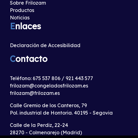
Sobre Frilozam
Productos
Noticias
E
nlaces
Declaración de Accesibilidad
C
ontacto
Teléfono:
675 537 806
/
921 443 577
frilozam@congeladosfrilozam.es
frilozam@frilozam.es
Calle Gremio de los Canteros, 79
Pol. industrial de Hontoria. 40195 - Segovia
Calle de la Perdiz, 22-24
28270 - Colmenarejo (Madrid)