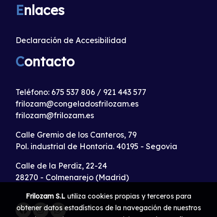
E
nlaces
Declaración de Accesibilidad
C
ontacto
Teléfono:
675 537 806
/
921 443 577
frilozam@congeladosfrilozam.es
frilozam@frilozam.es
Calle Gremio de los Canteros, 79
Pol. industrial de Hontoria. 40195 - Segovia
Calle de la Perdiz, 22-24
28270 - Colmenarejo (Madrid)
Frilozam S.L
utiliza cookies propias y terceros para
obtener datos estadísticos de la navegación de nuestros