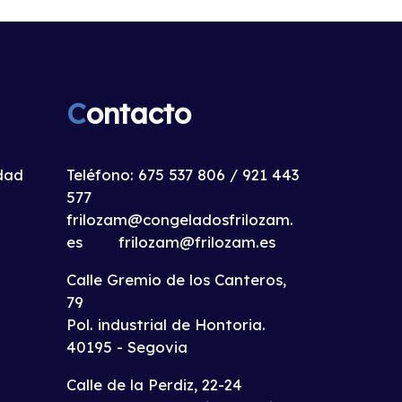
C
ontacto
idad
Teléfono:
675 537 806
/
921 443
577
frilozam@congeladosfrilozam.
es
frilozam@frilozam.es
Calle Gremio de los Canteros,
79
Pol. industrial de Hontoria.
40195 - Segovia
Calle de la Perdiz, 22-24