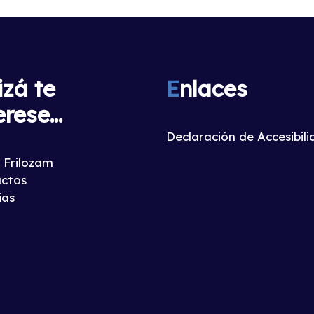
izá te
E
nlaces
erese...
Declaración de Accesibil
 Frilozam
ctos
ias