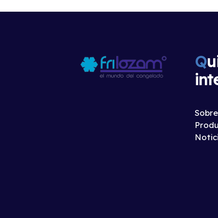
Q
u
int
Sobre
Produ
Notic