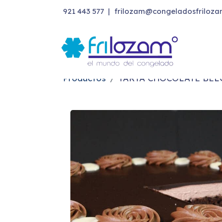
921 443 577
|
frilozam@congeladosfriloza
Productos
TARTA CHOCOLATE BEL