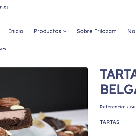
m.es
Inicio
Productos
Sobre Frilozam
Not
GA
TART
BELG
Referencia:
7030
TARTAS