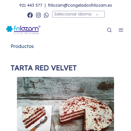
921 443 577
|
frilozam@congeladosfrilozam.es
Seleccionar idioma
Productos
TARTA RED VELVET