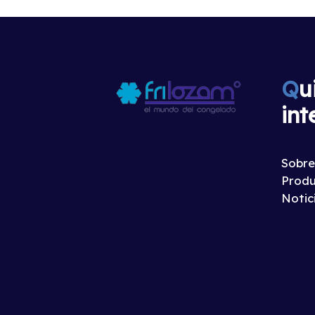
Q
u
int
Sobre
Produ
Notic