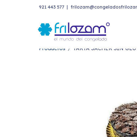
921 443 577
|
frilozam@congeladosfriloza
Productos
TARTA SACHER SIN GL