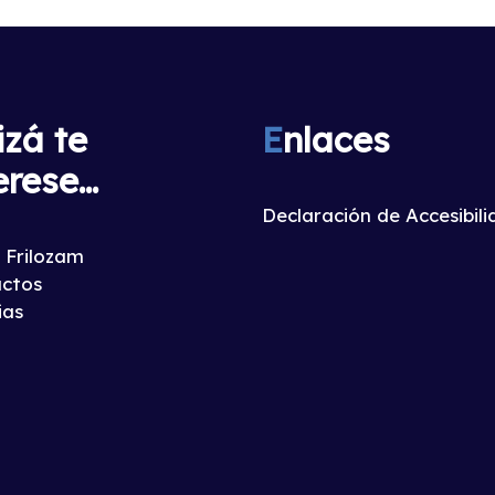
izá te
E
nlaces
erese...
Declaración de Accesibil
 Frilozam
ctos
ias