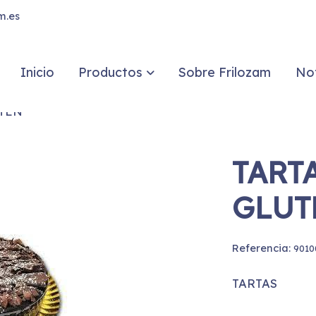
m.es
Inicio
Productos
Sobre Frilozam
Not
UTEN
TART
GLUT
Referencia:
9010
TARTAS