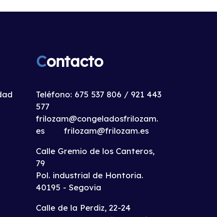
C
ontacto
idad
Teléfono:
675 537 806
/
921 443
577
frilozam@congeladosfrilozam.
es
frilozam@frilozam.es
Calle Gremio de los Canteros,
79
Pol. industrial de Hontoria.
40195 - Segovia
Calle de la Perdiz, 22-24