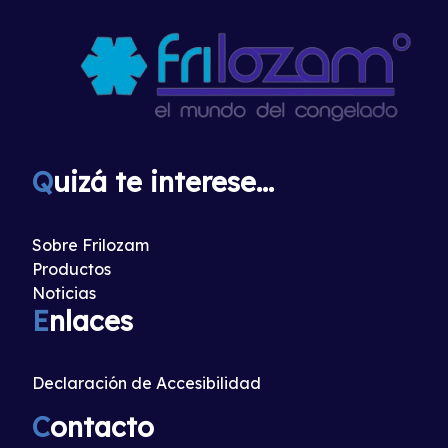
Q
uizá te interese...
Sobre Frilozam
Productos
Noticias
E
nlaces
Declaración de Accesibilidad
C
ontacto