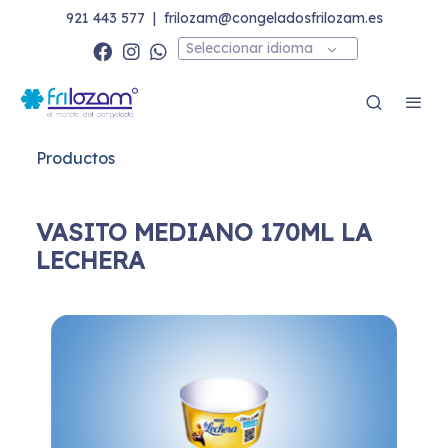
921 443 577
|
frilozam@congeladosfrilozam.es
Seleccionar idioma
Productos
VASITO MEDIANO 170ML LA
LECHERA