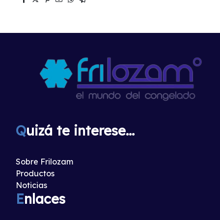
Q
uizá te interese...
Sobre Frilozam
Productos
Noticias
E
nlaces