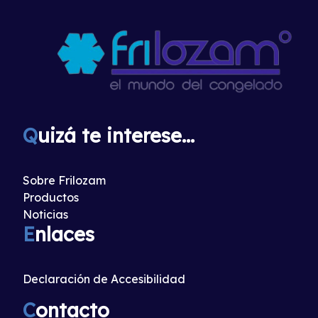
Q
uizá te interese...
Sobre Frilozam
Productos
Noticias
E
nlaces
Declaración de Accesibilidad
C
ontacto