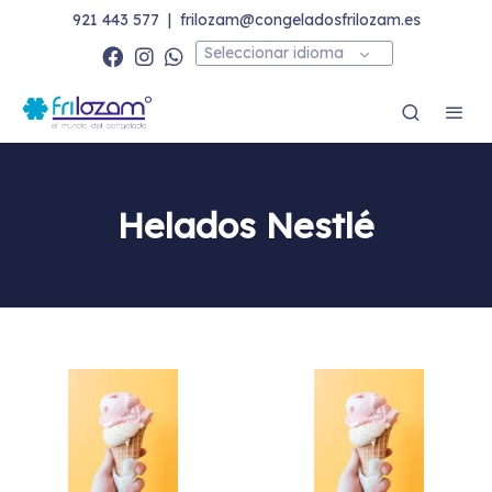
921 443 577
|
frilozam@congeladosfrilozam.es
Seleccionar idioma
Helados Nestlé