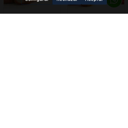
CROQUETA
CROQUETA
GOURMET JAMON
GOURMET MARISCO
IBERICO
Nuestras croquetas mas
Sabrosísima croqueta
marineras Elaboradas
de jamón ibérico
con cremosa bechamel,
elaborado con leche de
...
...